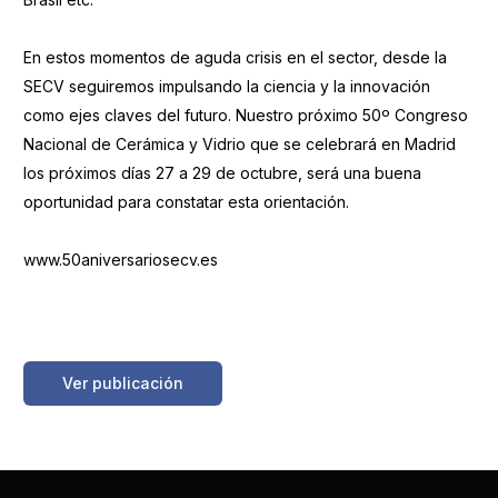
En estos momentos de aguda crisis en el sector, desde la
SECV seguiremos impulsando la ciencia y la innovación
como ejes claves del futuro. Nuestro próximo 50º Congreso
Nacional de Cerámica y Vidrio que se celebrará en Madrid
los próximos días 27 a 29 de octubre, será una buena
oportunidad para constatar esta orientación.
www.50aniversariosecv.es
https://boletinessecv.es/wp-
content/uploads/2025/03/20100527122002.2010493_noti-
1.pdf
Ver publicación