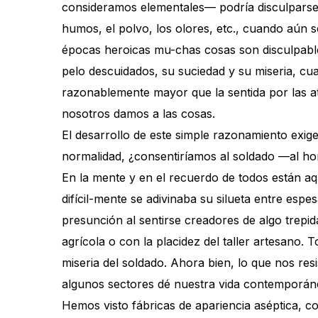
consideramos elementales— podría disculparse q
humos, el polvo, los olores, etc., cuando aún s
épocas heroicas mu-chas cosas son disculpables
pelo descuidados, su suciedad y su miseria, cu
razonablemente mayor que la sentida por las at
nosotros damos a las cosas.
El desarrollo de este simple razonamiento exig
normalidad, ¿consentiríamos al soldado —al hom
En la mente y en el recuerdo de todos están aqu
difícil-mente se adivinaba su silueta entre es
presunción al sentirse creadores de algo trepid
agrícola o con la placidez del taller artesano.
miseria del soldado. Ahora bien, lo que nos res
algunos sectores dé nuestra vida contemporán
Hemos visto fábricas de apariencia aséptica, co