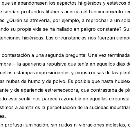
ue se abandonasen los aspectos hi-giénicos y estéticos de
e sentían profundos titubeos acerca del funcionamiento reg
. ¿Quién se atrevería, por ejemplo, a reprochar a un sold
ando su propia vida se ha hallado en peligro constante? Su
enciones higiénicas. Las circunstancias nos fuerzan siempr
e contestación a una segunda pregunta: Una vez terminada 
bre— la apariencia repulsiva que tenía en aquellos días d
ellas estampas impresionantes y monstruosas de las plantas
pesas nubes de humo y de polvo. Es posible que hasta hubi
ante y de apariencia estremecedora, que contrastaba de pla
 Todo este sentir nos parece razonable en aquellas circuns
istimos a admitir es la perpetuación de la suciedad industr
ea.
n profusa iluminación, sin ruidos ni vibraciones molestas,