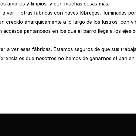
esos amplios y limpios, y con muchas cosas más.
a ver— otras fábricas con naves lóbregas, iluminadas por
an crecido anárquicamente a lo largo de los lustros, con v
cesos pantanosos en los que el barro llega a los ejes de 
r a ver esas fábricas. Estamos seguros de que sus trabaja
erencia es que nosotros no hemos de ganarnos el pan en el
2025/03/20120511113216.z19630205.pdf