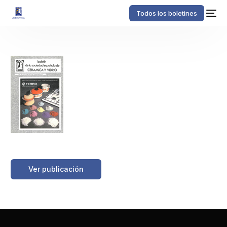
Todos los boletines
https://boletinessecv.es/wp-
content/uploads/2025/03/20120508144506.z19862501.pdf
Ver publicación