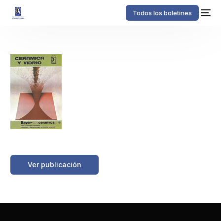
Todos los boletines
https://boletinessecv.es/wp-
content/uploads/2025/03/20120509123032.z19801901.pdf
Ver publicación