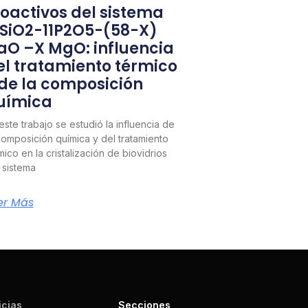
ioactivos del sistema
1SiO2-11P2O5-(58-X)
aO –X MgO: influencia
el tratamiento térmico
 de la composición
uímica
este trabajo se estudió la influencia de
composición química y del tratamiento
mico en la cristalización de biovidrios
 sistema
er Más
icias
Secciones