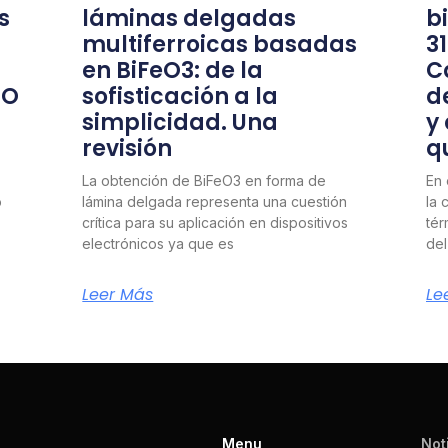
s
láminas delgadas
b
multiferroicas basadas
3
en BiFeO3: de la
C
nO
sofisticación a la
d
simplicidad. Una
y
revisión
q
La obtención de BiFeO3 en forma de
En 
o
lámina delgada representa una cuestión
la 
crítica para su aplicación en dispositivos
tér
electrónicos ya que es
del
Leer Más
Le
Menu
Not