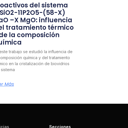
ioactivos del sistema
1SiO2-11P2O5-(58-X)
aO –X MgO: influencia
el tratamiento térmico
 de la composición
uímica
este trabajo se estudió la influencia de
composición química y del tratamiento
mico en la cristalización de biovidrios
 sistema
er Más
icias
Secciones