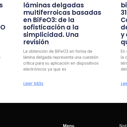
s
láminas delgadas
b
multiferroicas basadas
3
en BiFeO3: de la
C
nO
sofisticación a la
d
simplicidad. Una
y
revisión
q
La obtención de BiFeO3 en forma de
En 
o
lámina delgada representa una cuestión
la 
crítica para su aplicación en dispositivos
tér
electrónicos ya que es
del
Leer Más
Le
Menu
Not