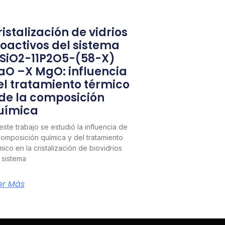
istalización de vidrios
ioactivos del sistema
1SiO2-11P2O5-(58-X)
aO –X MgO: influencia
el tratamiento térmico
 de la composición
uímica
este trabajo se estudió la influencia de
composición química y del tratamiento
mico en la cristalización de biovidrios
 sistema
er Más