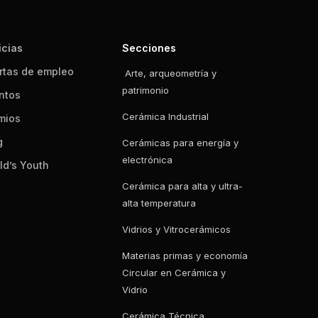
icias
Secciones
rtas de empleo
Arte, arqueometría y
patrimonio
ntos
Cerámica Industrial
mios
g
Cerámicas para energía y
electrónica
ld’s Youth
Cerámica para alta y ultra-
alta temperatura
Vidrios y Vitrocerámicos
Materias primas y economía
Circular en Cerámica y
Vidrio
Cerámica Técnica