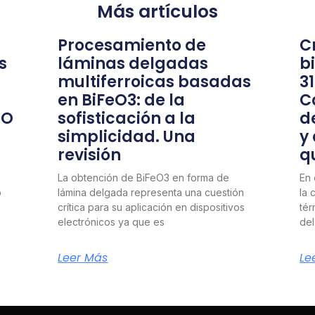
Más artículos
Procesamiento de
Cr
s
láminas delgadas
b
multiferroicas basadas
3
en BiFeO3: de la
C
nO
sofisticación a la
d
simplicidad. Una
y
revisión
q
La obtención de BiFeO3 en forma de
En 
o
lámina delgada representa una cuestión
la 
crítica para su aplicación en dispositivos
tér
electrónicos ya que es
del
Leer Más
Le