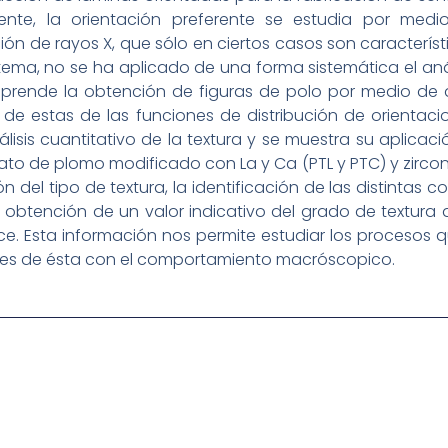
ente, la orientación preferente se estudia por medio 
ción de rayos X, que sólo en ciertos casos son caracterís
tema, no se ha aplicado de una forma sistemática el anál
omprende la obtención de figuras de polo por medio de 
r de estas de las funciones de distribución de orientac
lisis cuantitativo de la textura y se muestra su aplicac
nato de plomo modificado con La y Ca (PTL y PTC) y zircon
n del tipo de textura, la identificación de las distintas
la obtención de un valor indicativo del grado de textura 
ce. Esta información nos permite estudiar los procesos 
ones de ésta con el comportamiento macróscopico.