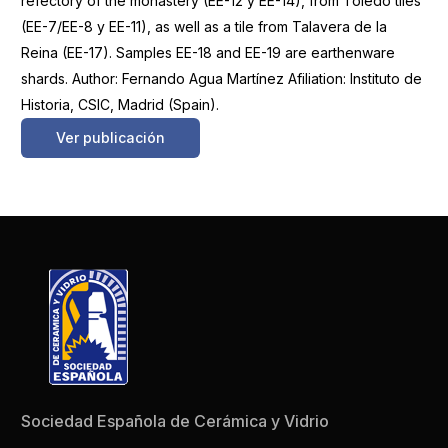
refectory of the monastery (EE-12 y EE-14), from Toledo tiles
(EE-7/EE-8 y EE-11), as well as a tile from Talavera de la
Reina (EE-17). Samples EE-18 and EE-19 are earthenware
shards. Author: Fernando Agua Martínez Afiliation: Instituto de
Historia, CSIC, Madrid (Spain).
Ver publicación
Sociedad Española de Cerámica y Vidrio