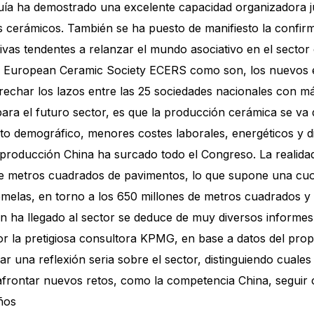
uía ha demostrado una excelente capacidad organizadora jun
s cerámicos. También se ha puesto de manifiesto la confirma
tivas tendentes a relanzar el mundo asociativo en el sector
a la European Ceramic Society ECERS como son, los nuevos 
trechar los lazos entre las 25 sociedades nacionales con 
para el futuro sector, es que la producción cerámica se va
o demográfico, menores costes laborales, energéticos y di
 producción China ha surcado todo el Congreso. La realida
de metros cuadrados de pavimentos, lo que supone una cuot
melas, en torno a los 650 millones de metros cuadrados y
ón ha llegado al sector se deduce de muy diversos informes
or la pretigiosa consultora KPMG, en base a datos del pro
ar una reflexión seria sobre el sector, distinguiendo cuale
afrontar nuevos retos, como la competencia China, seguir 
ños