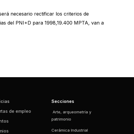
á necesario rectificar los criterios de
tarias del PNI+D para 1998,19.400 MPTA, van a
icias
Secciones
rtas de empleo
Arte, arqueometría y
patrimonio
ntos
Cerámica Industrial
mios