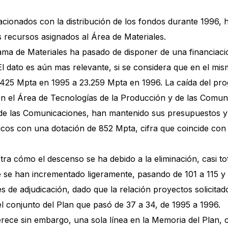
acionados con la distribución de los fondos durante 1996, h
recursos asignados al Área de Materiales.
ama de Materiales ha pasado de disponer de una financiac
El dato es aún mas relevante, si se considera que en el mis
5 Mpta en 1995 a 23.259 Mpta en 1996. La caída del progra
en el Área de Tecnologías de la Producción y de las Comun
 de las Comunicaciones, han mantenido sus presupuestos y
os con una dotación de 852 Mpta, cifra que coincide con 
a cómo el descenso se ha debido a la eliminación, casi tota
e se han incrementado ligeramente, pasando de 101 a 115 
 de adjudicación, dado que la relación proyectos solicita
 conjunto del Plan que pasó de 37 a 34, de 1995 a 1996.
erece sin embargo, una sola línea en la Memoria del Plan,