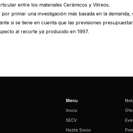
ticular entre los materiales Cerámicos y Vitreos.
por primar una investigación más basada en la demanda, ser
vante si se tiene en cuenta que las previsiones presupues
specto al recorte ya producido en 1997.
2025/03/2012050794601.z19983701.pdf
Menu
Not
Inicio
Ofe
SECV
Eve
Hazte Socio
Pre