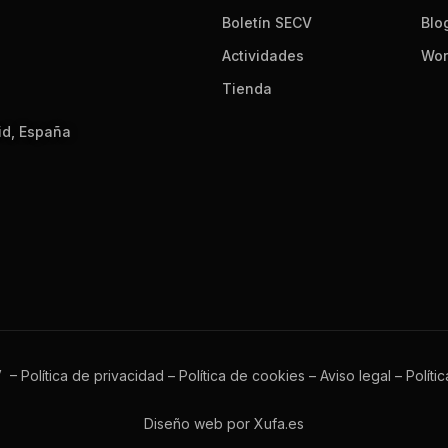
Boletín SECV
Blo
Actividades
Wor
Tienda
id, España
V –
Política de privacidad
–
Política de cookies
–
Aviso legal
–
Políti
Diseño web por Xufa.es