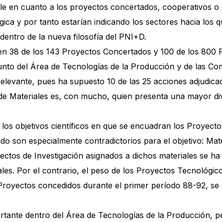
e en cuanto a los proyectos concertados, cooperativos o d
ca y por tanto estarían indicando los sectores hacia los 
 dentro de la nueva filosofía del PNI+D.
en 38 de los 143 Proyectos Concertados y 100 de los 800 
unto del Área de Tecnologías de la Producción y de las Co
levante, pues ha supuesto 10 de las 25 acciones adjudicad
 de Materiales es, con mucho, quien presenta una mayor div
 los objetivos científicos en que se encuadran los Proyecto
o son especialmente contradictorios para el objetivo: Mater
yectos de Investigación asignados a dichos materiales se h
les. Por el contrario, el peso de los Proyectos Tecnológic
royectos concedidos durante el primer período 88-92, se d
rtante dentro del Área de Tecnologías de la Producción, 