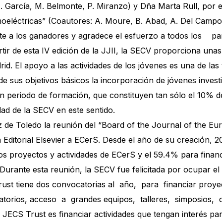
 E. García, M. Belmonte, P. Miranzo) y Dña Marta Rull, por
oeléctricas” (Coautores: A. Moure, B. Abad, A. Del Campo,
nte a los ganadores y agradece el esfuerzo a todos los par
r de esta IV edición de la JJII, la SECV proporciona unas b
d. El apoyo a las actividades de los jóvenes es una de las
 sus objetivos básicos la incorporación de jóvenes invest
 en periodo de formación, que constituyen tan sólo el 10% 
dad de la SECV en este sentido.
iz de Toledo la reunión del “Board of the Journal of the E
 Editorial Elsevier a ECerS. Desde el año de su creación, 2
rsos proyectos y actividades de ECerS y el 59.4% para fin
Durante esta reunión, la SECV fue felicitada por ocupar 
rust tiene dos convocatorias al año, para financiar proye
ratorios, acceso a grandes equipos, talleres, simposios, 
 JECS Trust es financiar actividades que tengan interés par