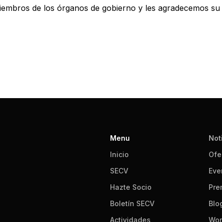
iembros de los órganos de gobierno y les agradecemos su d
025/03/2015083190210.noticias_cultura_tecnologia_54-4.pdf
Menu
Not
Inicio
Ofe
SECV
Eve
Hazte Socio
Pre
Boletín SECV
Blo
Actividades
Wor