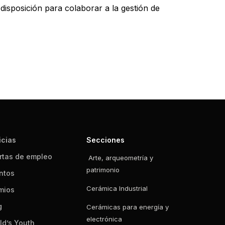
isposición para colaborar a la gestión de
icias
Secciones
rtas de empleo
Arte, arqueometría y
patrimonio
ntos
Cerámica Industrial
mios
g
Cerámicas para energía y
electrónica
ld’s Youth