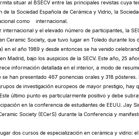
rmita situar al BSECV entre las principales revistas cuya tem
n de la Sociedad Española de Cerámica y Vidrio, la Socied
nacional como internacional.
 internacional y el elevado número de participantes, la S
an Ceramic Society, que tuvo lugar en Toledo durante los d
) en el año 1989 y desde entonces se ha venido celebrando
 en Madrid, bajo los auspicios de la SECV. Este año, 25 añ
ece información detallada en el interior, a modo de resu
e se han presentado 467 ponencias orales y 318 pósteres. Es
s grupos de investigación europeos de mayor prestigio, hay
Este último punto es particularmente positivo y debe subr
cipación en la conferencia de estudiantes de EEUU. Jay Si
eramic Society (ECerS) durante la Conferencia y manifestó
lugar dos cursos de especialización en cerámica y vidrio