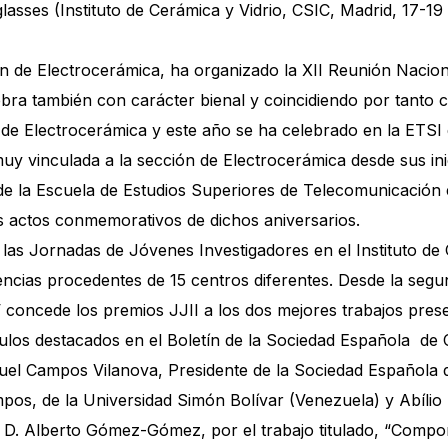
asses (Instituto de Cerámica y Vidrio, CSIC, Madrid, 17-19
ón de Electrocerámica, ha organizado la XII Reunión Nacion
ebra también con carácter bienal y coincidiendo por tanto 
n de Electrocerámica y este año se ha celebrado en la ETSI
uy vinculada a la sección de Electrocerámica desde sus ini
n de la Escuela de Estudios Superiores de Telecomunicación
 actos conmemorativos de dichos aniversarios.
de las Jornadas de Jóvenes Investigadores en el Instituto de
encias procedentes de 15 centros diferentes. Desde la seg
oncede los premios JJII a los dos mejores trabajos prese
ulos destacados en el Boletín de la Sociedad Española de 
iguel Campos Vilanova, Presidente de la Sociedad Española 
os, de la Universidad Simón Bolívar (Venezuela) y Abílio 
n D. Alberto Gómez-Gómez, por el trabajo titulado, “Compo