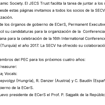
amic Society. El JECS Trust facilita la tarea de juntar a l
esde estas páginas invitamos a todos los socios de la SECV
ización.
s de los órganos de gobierno de ECerS, Permanent Executiv
il su candidaturas para la organización de la Conferenci
taliana para la celebración de la 16th International Confer
Turquía) el año 2017. La SECV ha ofrecido su colaboración
iembros del PEC para los próximos cuatro años:
Treasurer:
a; Vocals:
zepvolgyi (Hungría), R. Danzer (Austria) y C. Baudín (Espa
ierno de la ECerS.
o presidente de ECerS el Prof. P. Sajgalik de la Repúblic