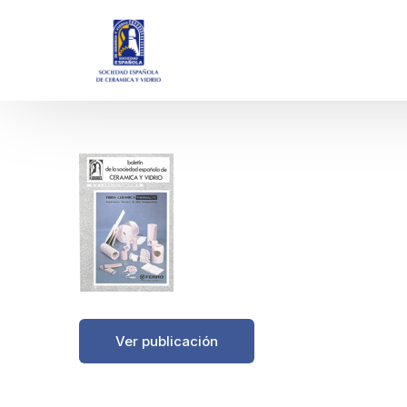
https://boletinessecv.es/wp-content/uploads/
Ver publicación