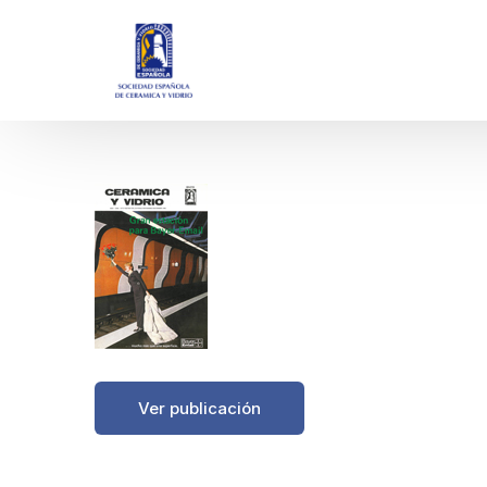
https://boletinessecv.es/wp-content/uploads/
Ver publicación