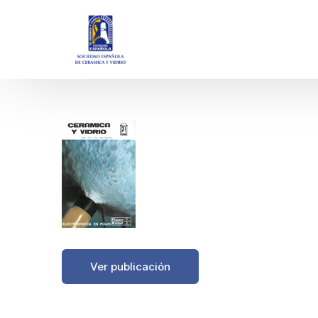
https://boletinessecv.es/wp-content/uploads/
Ver publicación