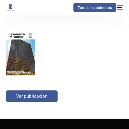
Todos los boletines
https://boletinessecv.es/wp-
content/uploads/2025/03/20120509125840.z19781702.pdf
Ver publicación