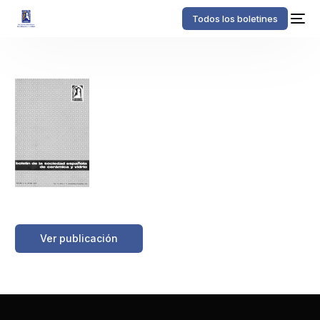
Todos los boletines
https://boletinessecv.es/wp-
content/uploads/2025/03/20120509143131.z19731206.pdf
Ver publicación