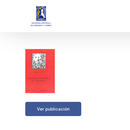
https://boletinessecv.es/wp-content/uploads/
Ver publicación