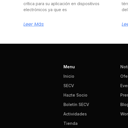
crítica para su aplicación en dispositivos
tér
electrónicos ya que es
del
Leer Más
Le
Menu
Not
Inicio
Ofe
SECV
Eve
Hazte Socio
Pre
Boletín SECV
Blo
Actividades
Wor
Tienda