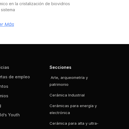
mico en la cristalización de biovidrios
 sistema
er Más
icias
Secciones
rtas de empleo
Arte, arqueometría y
patrimonio
ntos
Cerámica Industrial
mios
g
Cerámicas para energía y
electrónica
ld’s Youth
Cerámica para alta y ultra-