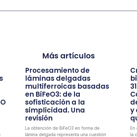
Más artículos
Procesamiento de
Cr
s
láminas delgadas
b
multiferroicas basadas
3
en BiFeO3: de la
C
nO
sofisticación a la
d
simplicidad. Una
y
revisión
q
La obtención de BiFeO3 en forma de
En 
o
lámina delgada representa una cuestión
la 