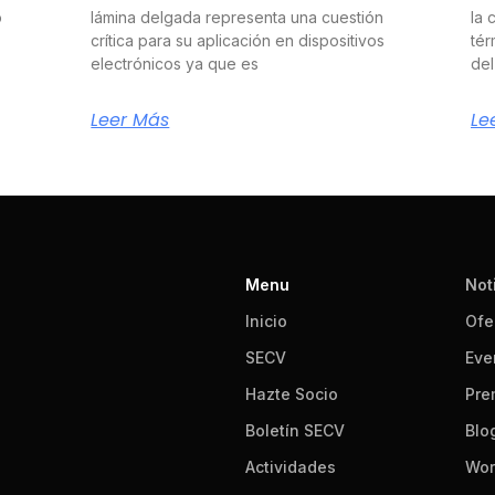
o
lámina delgada representa una cuestión
la 
crítica para su aplicación en dispositivos
tér
electrónicos ya que es
del
Leer Más
Le
Menu
Not
Inicio
Ofe
SECV
Eve
Hazte Socio
Pre
Boletín SECV
Blo
Actividades
Wor