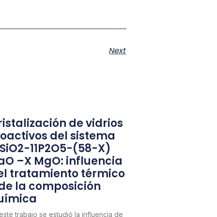
Next
istalización de vidrios
ioactivos del sistema
1SiO2-11P2O5-(58-X)
aO –X MgO: influencia
el tratamiento térmico
 de la composición
uímica
este trabajo se estudió la influencia de