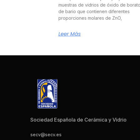
muestras de vidrios de óxido de borat
de bario que contienen diferentes
proporciones molares de ZnO,
Leer Más
Sociedad Española de Cerámica y Vidrio
secv@secv.es