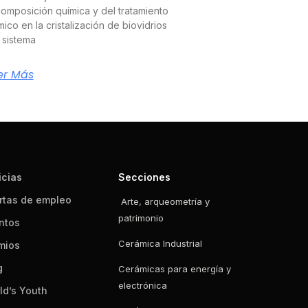
composición química y del tratamiento
mico en la cristalización de biovidrios
 sistema
er Más
icias
Secciones
rtas de empleo
Arte, arqueometría y
patrimonio
ntos
Cerámica Industrial
mios
g
Cerámicas para energía y
electrónica
ld’s Youth