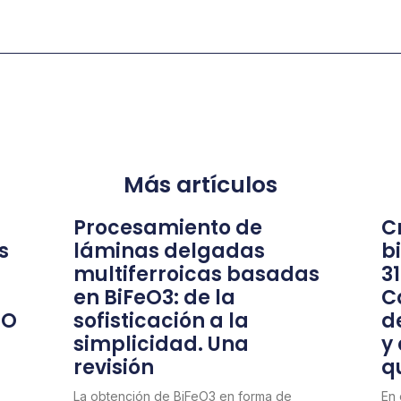
Más artículos
Procesamiento de
Cr
s
láminas delgadas
b
multiferroicas basadas
3
en BiFeO3: de la
C
nO
sofisticación a la
d
simplicidad. Una
y
revisión
q
La obtención de BiFeO3 en forma de
En 