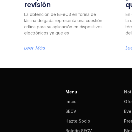
revisión
q
La obtención de BiFeO3 en forma de
En 
o
lámina delgada representa una cuestión
la 
crítica para su aplicación en dispositivos
tér
electrónicos ya que es
del
Leer Más
Le
Menu
Not
Inicio
Ofe
SECV
Eve
Hazte Socio
Pre
Boletín SECV
Blo