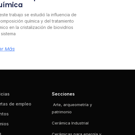
uímica
este trabajo se estudió la influencia de
composición química y del tratamiento
mico en la cristalización de biovidrios
 sistema
er Más
icias
Secciones
rtas de empleo
Arte, arqueometría y
patrimonio
ntos
Cerámica Industrial
mios
g
Cerámicas para energía y