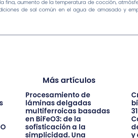
 fina, aumento de la temperatura de cocción, atmósfera
adiciones de sal común en el agua de amasado y emp
Más artículos
Procesamiento de
Cr
s
láminas delgadas
b
multiferroicas basadas
3
en BiFeO3: de la
C
nO
sofisticación a la
d
simplicidad. Una
y