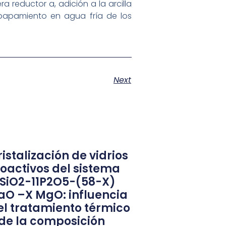
 reductor a, adición a la arcilla
apamiento en agua fría de los
Next
istalización de vidrios
ioactivos del sistema
1SiO2-11P2O5-(58-X)
aO –X MgO: influencia
el tratamiento térmico
 de la composición