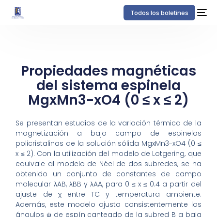
Todos los boletines
Propiedades magnéticas
del sistema espinela
MgxMn3-xO4 (0 ≤ x ≤ 2)
Se presentan estudios de la variación térmica de la
magnetización a bajo campo de espinelas
policristalinas de la solución sólida MgxMn3-xO4 (0 ≤
x ≤ 2). Con la utilización del modelo de Lotgering, que
equivale al modelo de Néel de dos subredes, se ha
obtenido un conjunto de constantes de campo
molecular λAB, λBB y λAA, para 0 ≤ x ≤ 0.4 a partir del
ajuste de χ entre TC y temperatura ambiente.
Además, este modelo ajusta consistentemente los
ángulos ψ de espín canteado de la subred B a baja