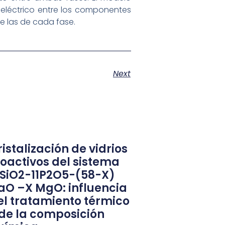
dieléctrico entre los componentes
 las de cada fase.
Next
istalización de vidrios
ioactivos del sistema
1SiO2-11P2O5-(58-X)
aO –X MgO: influencia
el tratamiento térmico
 de la composición