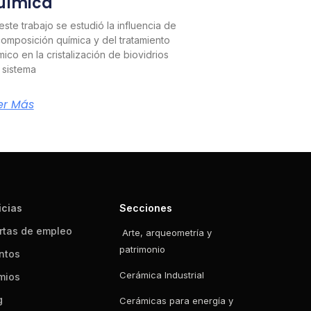
uímica
este trabajo se estudió la influencia de
composición química y del tratamiento
mico en la cristalización de biovidrios
 sistema
er Más
icias
Secciones
rtas de empleo
Arte, arqueometría y
patrimonio
ntos
Cerámica Industrial
mios
g
Cerámicas para energía y