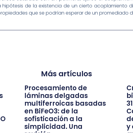
 hipótesis de la existencia de un cierto acoplamiento 
propiedades que se podrían esperar de un promediado de
Más artículos
Procesamiento de
Cr
s
láminas delgadas
b
multiferroicas basadas
3
en BiFeO3: de la
C
nO
sofisticación a la
d
simplicidad. Una
y