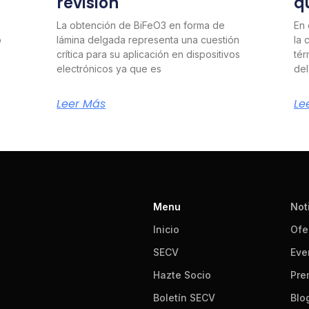
revisión
q
La obtención de BiFeO3 en forma de
En 
o
lámina delgada representa una cuestión
la 
crítica para su aplicación en dispositivos
tér
electrónicos ya que es
del
Leer Más
Le
Menu
Not
Inicio
Ofe
SECV
Eve
Hazte Socio
Pre
Boletín SECV
Blo