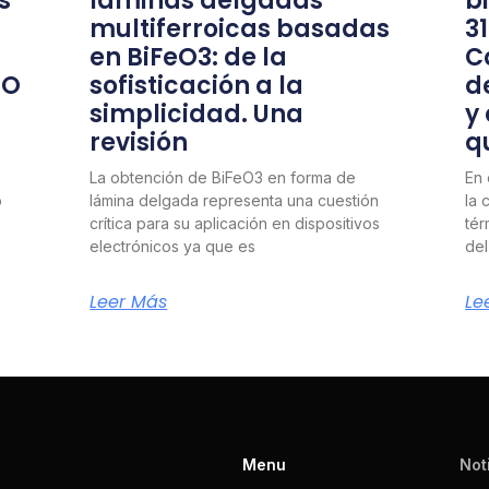
s
láminas delgadas
b
multiferroicas basadas
3
en BiFeO3: de la
C
nO
sofisticación a la
d
simplicidad. Una
y
revisión
q
La obtención de BiFeO3 en forma de
En 
o
lámina delgada representa una cuestión
la 
crítica para su aplicación en dispositivos
tér
electrónicos ya que es
del
Leer Más
Le
Menu
Not