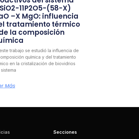
ioactivos del sistema
1SiO2-11P2O5-(58-X)
aO –X MgO: influencia
el tratamiento térmico
 de la composición
uímica
este trabajo se estudió la influencia de
composición química y del tratamiento
mico en la cristalización de biovidrios
 sistema
er Más
icias
Secciones