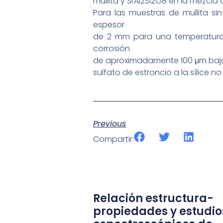
mullita y SrAl2Si2O8 en la mezcla 
Para las muestras de mullita 
espesor
de 2 mm para una temperatura 
corrosión
de aproximadamente 100 μm bajo l
sulfato de estroncio a la sílice no
Previous
Compartir:
Relación estructura-
propiedades y estudio