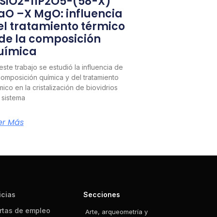
1SiO2-11P2O5-(58-X)
aO –X MgO: influencia
el tratamiento térmico
 de la composición
uímica
este trabajo se estudió la influencia de
composición química y del tratamiento
mico en la cristalización de biovidrios
 sistema
er Más
icias
Secciones
rtas de empleo
Arte, arqueometría y