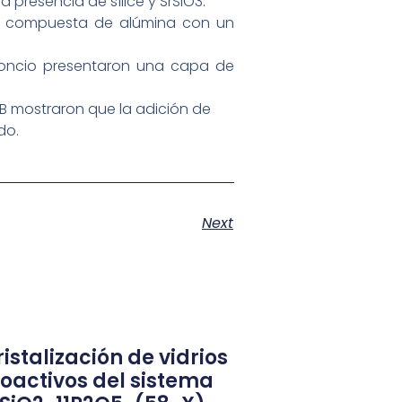
a presencia de sílice y SrSiO3.
ón compuesta de alúmina con un
roncio presentaron una capa de
EB mostraron que la adición de
do.
Next
istalización de vidrios
ioactivos del sistema