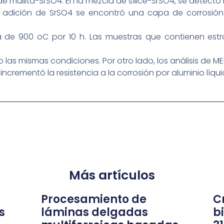
de mullita-SrSO4. En la mezcla de sílice-SrSO4, se detectó l
sin adición de SrSO4 se encontró una capa de corrosi
de 900 oC por 10 h. Las muestras que contienen est
as mismas condiciones. Por otro lado, los análisis de M
 incrementó la resistencia a la corrosión por aluminio líqui
Más artículos
Procesamiento de
Cr
s
láminas delgadas
b