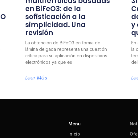
multiferroicas basadas
3
en BiFeO3: de la
C
nO
sofisticación a la
d
simplicidad. Una
y
revisión
q
La obtención de BiFeO3 en forma de
En 
o
lámina delgada representa una cuestión
la 
crítica para su aplicación en dispositivos
tér
electrónicos ya que es
del
Leer Más
Le
Menu
Not
Inicio
Ofe