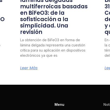
s
láminas delgadas
b
multiferroicas basadas
3
en BiFeO3: de la
C
nO
sofisticación a la
d
simplicidad. Una
y
revisión
q
La obtención de BiFeO3 en forma de
En 
o
lámina delgada representa una cuestión
la 
crítica para su aplicación en dispositivos
tér
electrónicos ya que es
del
Leer Más
Le
Menu
Not