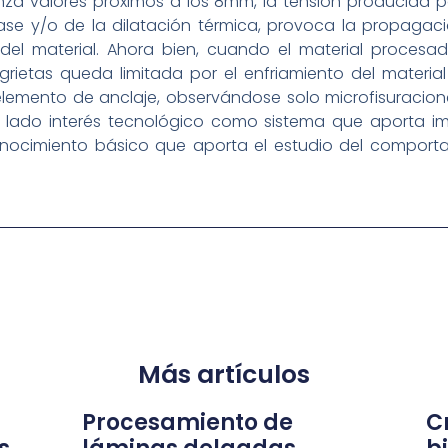
nza valores próximos a los 8mm, la tensión producida p
e y/o de la dilatación térmica, provoca la propagació
 del material. Ahora bien, cuando el material proces
grietas queda limitada por el enfriamiento del materia
elemento de anclaje, observándose solo microfisuracione
lado interés tecnológico como sistema que aporta imp
 conocimiento básico que aporta el estudio del comport
Más artículos
Procesamiento de
Cr