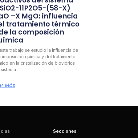
ioactivos del sistema
1SiO2-11P2O5-(58-X)
aO –X MgO: influencia
el tratamiento térmico
 de la composición
uímica
este trabajo se estudió la influencia de
composición química y del tratamiento
mico en la cristalización de biovidrios
 sistema
er Más
icias
Secciones