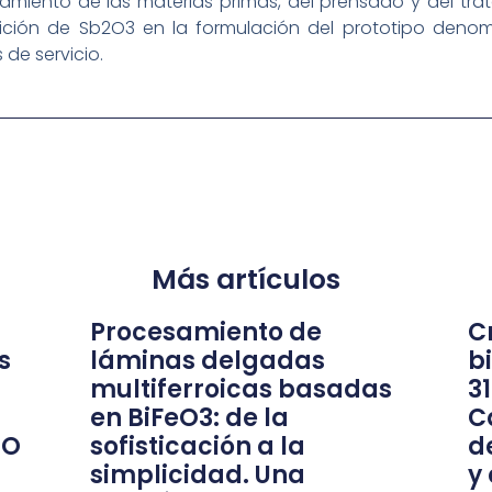
amiento de las materias primas, del prensado y del tr
ión de Sb2O3 en la formulación del prototipo deno
de servicio.
Más artículos
Procesamiento de
Cr
s
láminas delgadas
b
multiferroicas basadas
3
en BiFeO3: de la
C
nO
sofisticación a la
d
simplicidad. Una
y