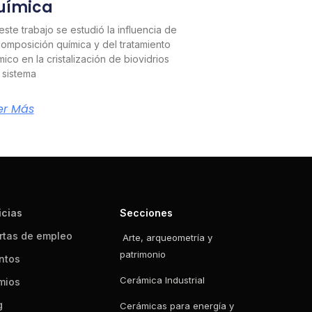
uímica
este trabajo se estudió la influencia de
composición química y del tratamiento
mico en la cristalización de biovidrios
 sistema
er Más
icias
Secciones
rtas de empleo
Arte, arqueometría y
patrimonio
ntos
Cerámica Industrial
mios
g
Cerámicas para energía y