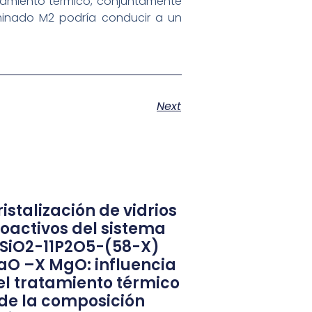
atamiento térmico, conjuntamente
minado M2 podría conducir a un
Next
istalización de vidrios
ioactivos del sistema
1SiO2-11P2O5-(58-X)
aO –X MgO: influencia
el tratamiento térmico
 de la composición