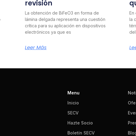
revisión
q
La obtención de BiFeO3 en forma de
En 
o
lámina delgada representa una cuestión
la 
crítica para su aplicación en dispositivos
tér
electrónicos ya que es
del
Leer Más
Le
Menu
Not
Inicio
Ofe
SECV
Eve
Hazte Socio
Pre
Boletín SECV
Blo