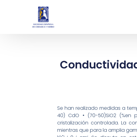
Conductividad
Se han realizado medidas a temp
40) CdO • (70-50)SiO2 (%en p
cristalización controlada. La co
mientras que para la amplia gama