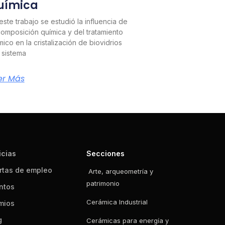
uímica
este trabajo se estudió la influencia de
composición química y del tratamiento
mico en la cristalización de biovidrios
 sistema
er Más
icias
Secciones
rtas de empleo
Arte, arqueometría y
patrimonio
ntos
Cerámica Industrial
mios
g
Cerámicas para energía y