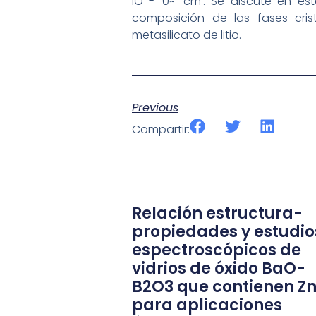
lO"’-‘ 0~’ cm’. Se discute en e
composición de las fases cris
metasilicato de litio.
Previous
Compartir:
Relación estructura-
propiedades y estudio
espectroscópicos de
vidrios de óxido BaO-
B2O3 que contienen Z
para aplicaciones