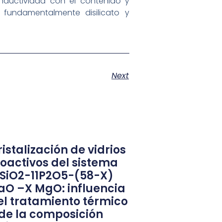
conductividad con el contenido y
 fundamentalmente disilicato y
Next
istalización de vidrios
ioactivos del sistema
1SiO2-11P2O5-(58-X)
aO –X MgO: influencia
el tratamiento térmico
 de la composición