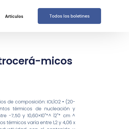
Todos los boletines
Artículos
itrocerá-micos
os de composición: IOLÍO2 • (20-
ntos térmicos de nucleación y
tre -7,50 y 10,60×10"*^ Í2"* cm ^
térmicos varía entre 1,2 y 4,06 x