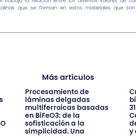
ste trabajo la relación entre los diversos valores de 
talinas que se forman en estos materiales que son
Más artículos
Procesamiento de
Cr
s
láminas delgadas
b
multiferroicas basadas
3
en BiFeO3: de la
C
nO
sofisticación a la
d
simplicidad. Una
y