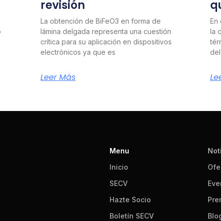
revisión
q
La obtención de BiFeO3 en forma de
En 
o
lámina delgada representa una cuestión
la 
crítica para su aplicación en dispositivos
tér
electrónicos ya que es
del
Leer Más
Le
Menu
Not
Inicio
Ofe
SECV
Eve
Hazte Socio
Pre
Boletín SECV
Blo