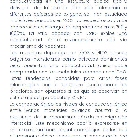
conductividad en una estructura cúbica tipo-C
derivada de la fluorita con alta tolerancia a
diferentes defectos de oxígeno, se han estudiado
materiales basados en Y2O3 por espectroscopía de
impedancia en el rango de temperaturas entre 700 y
1000ºC. La ytria dopada con CaO exhibe una
conductividad iónica razonablemente alta vía
mecanismo de vacantes.
Las muestras dopadas con ZrO2 y HfO2 poseen
oxígenos intersticiales como defectos dominantes
pero presentan una conductividad iónica poble
comparada con los materiales dopados con CaO.
Estas tendencias, conocidas para otras fases
relacionadas con la estructura fluorita como los
pirocloros, son opuestas a las que se observan en
estructura de tipo apatito y K2NiF4.
La comparación de los niveles de conduccion iónica
entre varios materiales oxídicos apunta a la
existencia de un mecanismo rápido de migración
intersticial. Este mecanismo cabría expresarse en
materiales multicomponente complejos en los que
el transporte iónico tiene lugar en partes de la red