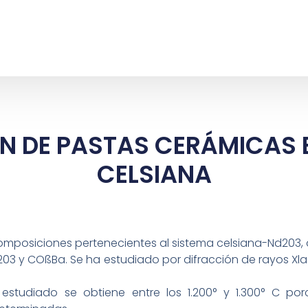
N DE PASTAS CERÁMICAS 
CELSIANA
omposiciones pertenecientes al sistema celsiana-Nd203,
d203 y COßBa. Se ha estudiado por difracción de rayos Xl
studiado se obtiene entre los 1.200° y 1.300° C porc