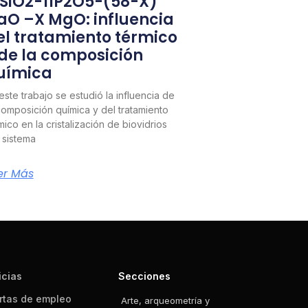
1SiO2-11P2O5-(58-X)
aO –X MgO: influencia
el tratamiento térmico
 de la composición
uímica
este trabajo se estudió la influencia de
composición química y del tratamiento
mico en la cristalización de biovidrios
 sistema
er Más
icias
Secciones
rtas de empleo
Arte, arqueometría y