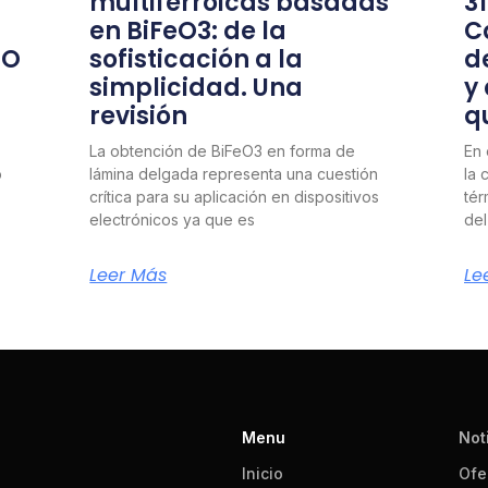
multiferroicas basadas
3
en BiFeO3: de la
C
nO
sofisticación a la
d
simplicidad. Una
y
revisión
q
La obtención de BiFeO3 en forma de
En 
o
lámina delgada representa una cuestión
la 
crítica para su aplicación en dispositivos
tér
electrónicos ya que es
del
Leer Más
Le
Menu
Not
Inicio
Ofe