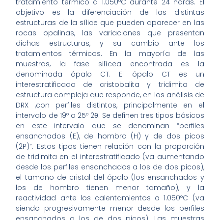
tratamiento térmico a 1.050ºC durante 24 horas. El
objetivo es la diferenciación de las distintas
estructuras de la sílice que pueden aparecer en las
rocas opalinas, las variaciones que presentan
dichas estructuras, y su cambio ante los
tratamientos térmicos. En la mayoría de las
muestras, la fase silícea encontrada es la
denominada ópalo CT. El ópalo CT es un
interestratificado de cristobalita y tridimita de
estructura compleja que responde, en los análisis de
DRX ,con perfiles distintos, principalmente en el
intervalo de 19º a 25º 2θ. Se definen tres tipos básicos
en este intervalo que se denominan “perfiles
ensanchados (E), de hombro (H) y de dos picos
(2P)”. Estos tipos tienen relación con la proporción
de tridimita en el interestratificado (va aumentando
desde los perfiles ensanchados a los de dos picos),
el tamaño de cristal del ópalo (los ensanchados y
los de hombro tienen menor tamaño), y la
reactividad ante los calentamientos a 1.050ºC (va
siendo progresivamente menor desde los perfiles
ensanchados a los de dos picos). Las muestras