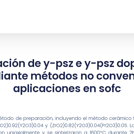
ación de y-psz e y-psz do
iante métodos no conven
aplicaciones en sofc
étodo de preparación, incluyendo el método cerámico t
rO2)0.92(Y2O3)0.04 y (ZrO2)0.82(Y2O3)0.04(Pr2O3)0.05. 
n uniaxialmente y se sinterizaron a 1600ºC durante 2