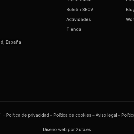
Boletín SECV
Blo
Actividades
Wor
Tienda
id, España
V –
Política de privacidad
–
Política de cookies
–
Aviso legal
–
Políti
Diseño web por Xufa.es