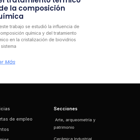
el tratamiento térmico
 de la composición
uímica
este trabajo se estudió la influencia de
composición química y del tratamiento
mico en la cristalización de biovidrios
 sistema
er Más
icias
Secciones
rtas de empleo
Arte, arqueometría y
patrimonio
ntos
Cerámica Industrial
mios