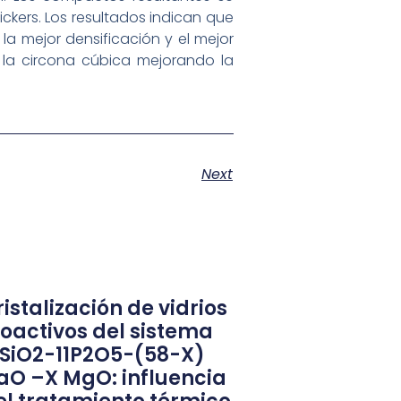
kers. Los resultados indican que
la mejor densificación y el mejor
 la circona cúbica mejorando la
Next
istalización de vidrios
ioactivos del sistema
1SiO2-11P2O5-(58-X)
aO –X MgO: influencia