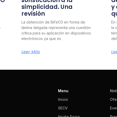
nO
sofisticación a la
d
simplicidad. Una
y
revisión
q
La obtención de BiFeO3 en forma de
En 
o
lámina delgada representa una cuestión
la 
crítica para su aplicación en dispositivos
tér
electrónicos ya que es
del
Leer Más
Le
Menu
Not
Inicio
Ofe
SECV
Eve
Hazte Socio
Pre