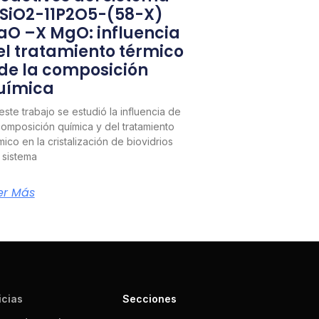
1SiO2-11P2O5-(58-X)
aO –X MgO: influencia
el tratamiento térmico
 de la composición
uímica
este trabajo se estudió la influencia de
composición química y del tratamiento
mico en la cristalización de biovidrios
 sistema
er Más
icias
Secciones