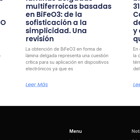
multiferroicas basadas
3
en BiFeO3: de la
C
nO
sofisticación a la
d
simplicidad. Una
y
revisión
q
La obtención de BiFeO3 en forma de
En 
o
lámina delgada representa una cuestión
la 
crítica para su aplicación en dispositivos
tér
electrónicos ya que es
del
Leer Más
Le
Menu
Not