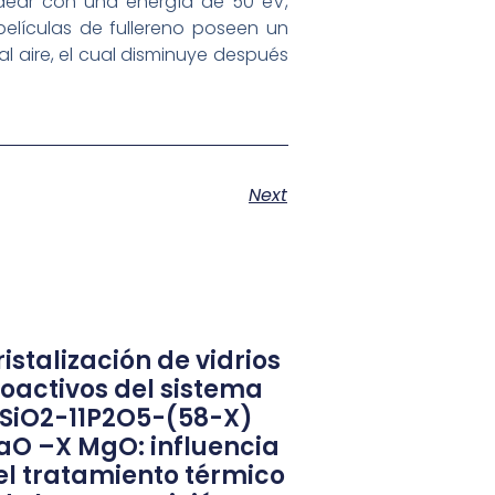
rdear con una energía de 50 eV,
elículas de fullereno poseen un
al aire, el cual disminuye después
Next
istalización de vidrios
ioactivos del sistema
1SiO2-11P2O5-(58-X)
aO –X MgO: influencia
el tratamiento térmico