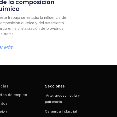
 de la composición
uímica
este trabajo se estudió la influencia de
composición química y del tratamiento
mico en la cristalización de biovidrios
 sistema
er Más
icias
Secciones
rtas de empleo
Arte, arqueometría y
patrimonio
ntos
Cerámica Industrial
mios