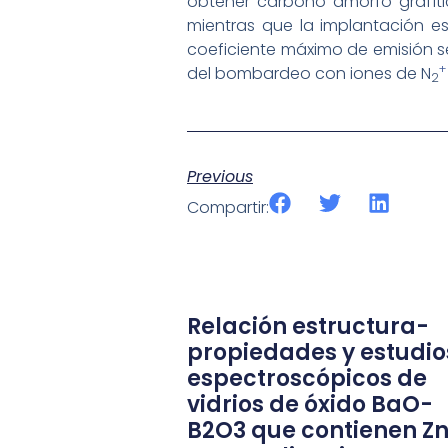
obtener carbono amorfo grafíti
mientras que la implantación e
coeficiente máximo de emisión sec
+
del bombardeo con iones de N
2
Previous
Compartir:
Relación estructura-
propiedades y estudio
espectroscópicos de
vidrios de óxido BaO-
B2O3 que contienen Z