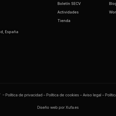
Boletín SECV
Blo
Actividades
Wor
Tienda
id, España
V –
Política de privacidad
–
Política de cookies
–
Aviso legal
–
Políti
Diseño web por Xufa.es