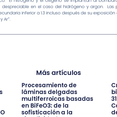
co. El nitrógeno y el oxígeno se implantan al bomba
s despreciable en el caso del hidrógeno y argon. Las p
undaria inferior a 1.3 incluso después de su exposición 
+
y Ar
.
Más artículos
Procesamiento de
Cr
s
láminas delgadas
b
multiferroicas basadas
3
en BiFeO3: de la
C
nO
sofisticación a la
d