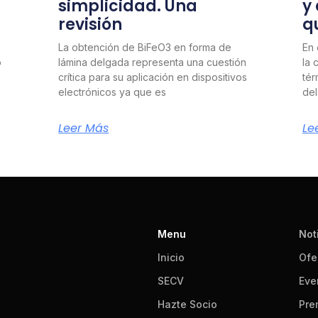
simplicidad. Una
y
revisión
q
La obtención de BiFeO3 en forma de
En 
o
lámina delgada representa una cuestión
la 
crítica para su aplicación en dispositivos
tér
electrónicos ya que es
del
Leer Más
Le
Menu
Not
Inicio
Ofe
SECV
Eve
Hazte Socio
Pre