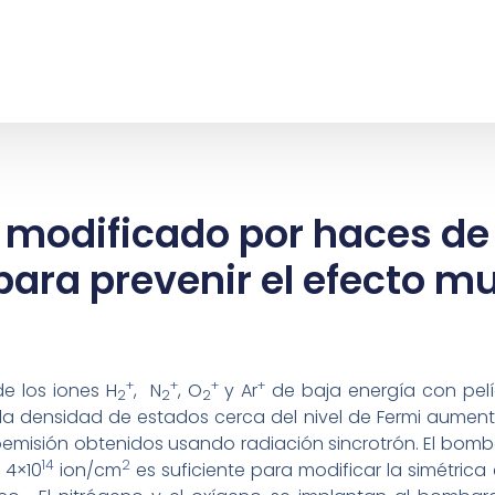
 modificado por haces de
para prevenir el efecto mu
+
+
+
+
e los iones H
, N
, O
y Ar
de baja energía con pelí
2
2
2
la densidad de estados cerca del nivel de Fermi aument
oemisión obtenidos usando radiación sincrotrón. El bom
14
2
 4×10
ion/cm
es suficiente para modificar la simétrica 