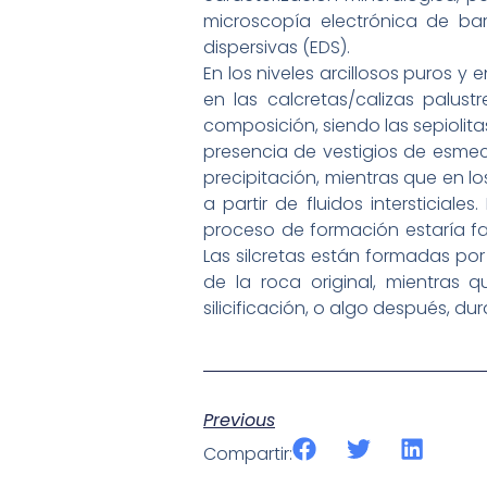
microscopía electrónica de ba
dispersivas (EDS).
En los niveles arcillosos puros y 
en las calcretas/calizas palus
composición, siendo las sepiolitas
presencia de vestigios de esmect
precipitación, mientras que en l
a partir de fluidos intersticiale
proceso de formación estaría fav
Las silcretas están formadas por u
de la roca original, mientras 
silicificación, o algo después, d
Previous
Compartir: