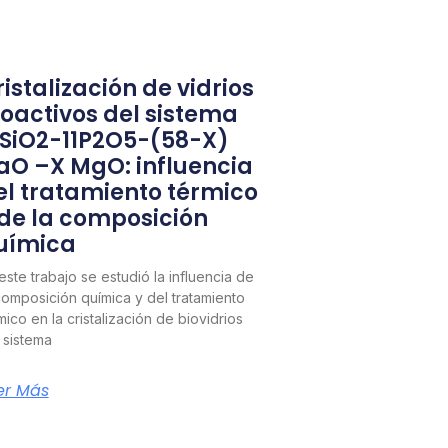
istalización de vidrios
ioactivos del sistema
1SiO2-11P2O5-(58-X)
aO –X MgO: influencia
el tratamiento térmico
 de la composición
uímica
este trabajo se estudió la influencia de
composición química y del tratamiento
mico en la cristalización de biovidrios
 sistema
er Más