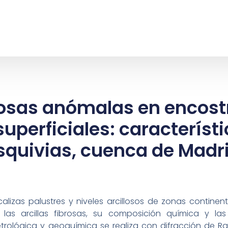
brosas anómalas en encos
uperficiales: característi
squivias, cuenca de Madr
/calizas palustres y niveles arcillosos de zonas continen
e las arcillas fibrosas, su composición química y la
etrológica y geoquímica se realiza con difracción de Ra