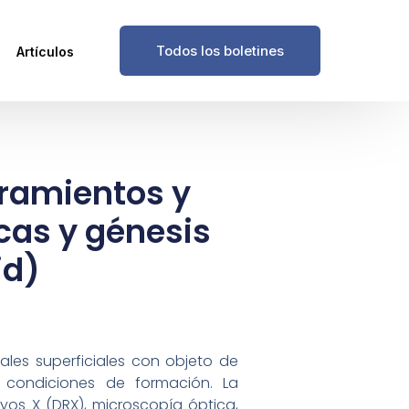
Todos los boletines
Artículos
tramientos y
cas y génesis
id)
tales superficiales con objeto de
s condiciones de formación. La
yos X (DRX), microscopía óptica,