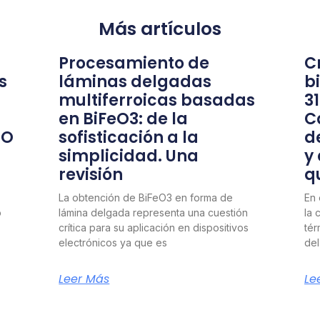
Más artículos
Procesamiento de
Cr
s
láminas delgadas
b
multiferroicas basadas
3
en BiFeO3: de la
C
nO
sofisticación a la
d
simplicidad. Una
y
revisión
q
La obtención de BiFeO3 en forma de
En 
o
lámina delgada representa una cuestión
la 
crítica para su aplicación en dispositivos
tér
electrónicos ya que es
del
Leer Más
Le