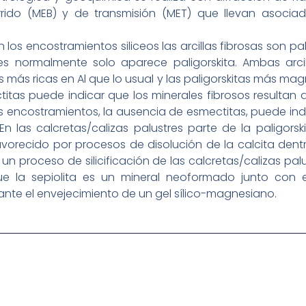
rrido (MEB) y de transmisión (MET) que llevan asocia
en los encostramientos siliceos las arcillas fibrosas son pal
tres normalmente solo aparece paligorskita. Ambas arc
 más ricas en Al que lo usual y las paligorskitas más magné
itas puede indicar que los minerales fibrosos resultan de
os encostramientos, la ausencia de esmectitas, puede i
s. En las calcretas/calizas palustres parte de la paligorsk
orecido por procesos de disolución de la calcita dentro
n proceso de silicificación de las calcretas/calizas palus
que la sepiolita es un mineral neoformado junto con
urante el envejecimiento de un gel sílico-magnesiano.