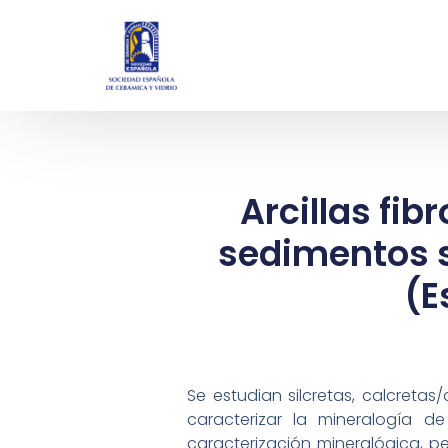
Arcillas fi
sedimentos s
(E
Se estudian silcretas, calcretas
caracterizar la mineralogía d
caracterización mineralógica, p