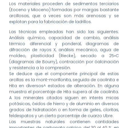
Los materiales proceden de sedimentos terciarios
(Eoceno y Mioceno) formadas por margas bastante
arcillosas, que a veces son más arenosas y se
explotan para la fabricación de ladrillos.
Las técnicas empleadas han sido las siguientes:
Análisis químico, capacidad de cambio, análisis
térmico diferencial y ponderal, diagramas de
difracción de rayos X, análisis mecánico, agua de
moldeo, plasticidad (Riecke), secado a 25»C
(diagramas de Bourry), contracción por óalcinación
y resistencia a la compresión.
Se deduce que el componente principal de estas
arcillas es la mont-morillonita, seguida de caolinita e
Hita en diversos^ estados de alteración. En alguna
muestra el porcentaje de Hita supera al de caolinita.
A los minerales citados siguen en interés micas
potásicas, óxidos de hierro y de aluminio en diversos
grados de hidratación o en forma de geles, cloritas,
feldespatos y un cierto porcentaje de cuarzo Ubre.
Las muestras naturales contienen cantidades
importantes de carbonato calcico, del 30 al 40 %, en